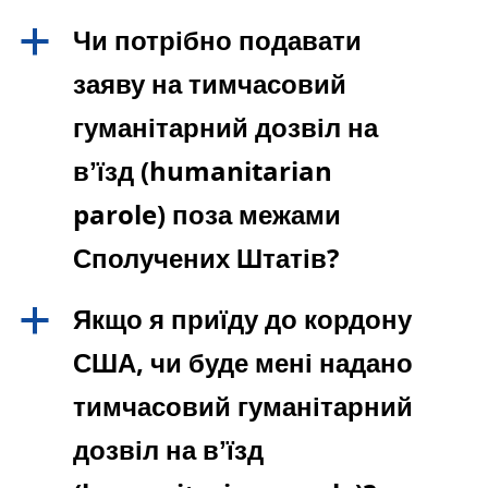
Чи потрібно подавати
a
заяву на тимчасовий
гуманітарний дозвіл на
вʼїзд (humanitarian
parole) поза межами
Сполучених Штатів?
Якщо я приїду до кордону
a
США, чи буде мені надано
тимчасовий гуманітарний
дозвіл на вʼїзд