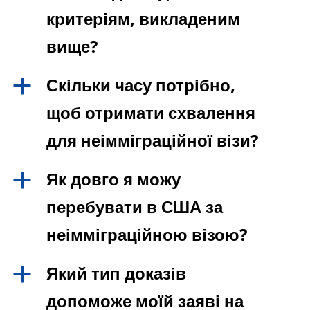
критеріям, викладеним
вище?
Скільки часу потрібно,
a
щоб отримати схвалення
для неімміграційної візи?
Як довго я можу
a
перебувати в США за
неімміграційною візою?
Який тип доказів
a
допоможе моїй заяві на