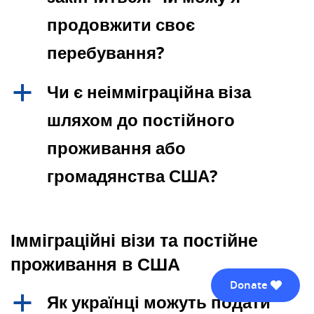
продовжити своє
перебування?
Чи є неімміграційна віза
a
шляхом до постійного
проживання або
громадянства США?
Імміграційні візи та постійне
проживання в США
Donate
Як українці можуть подати
a