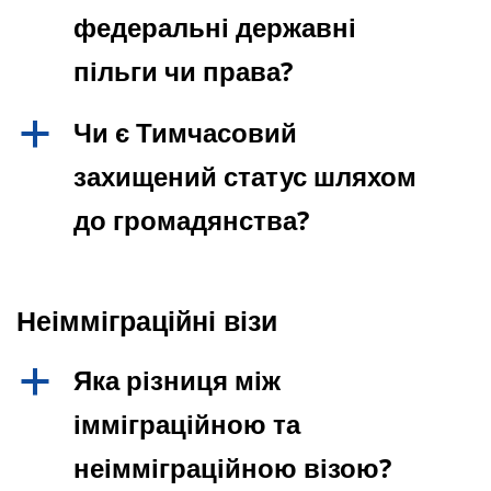
федеральні державні
пільги чи права?
Чи є Тимчасовий
a
захищений статус шляхом
до громадянства?
Неімміграційні візи
Яка різниця між
a
імміграційною та
неімміграційною візою?