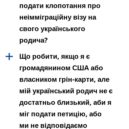
подати клопотання про
неімміграційну візу на
свого українського
родича?
Що робити, якщо я є
a
громадянином США або
власником грін-карти, але
мій український родич не є
достатньо близький, аби я
міг подати петицію, або
ми не відповідаємо