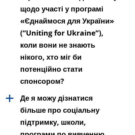
щодо участі у програмі
«Єднаймося для України»
(“Uniting for Ukraine”),
коли вони не знають
нікого, хто міг би
потенційно стати
спонсором?
Де я можу дізнатися
a
більше про соціальну
підтримку, школи,
програми по вивченню