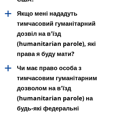
Якщо мені нададуть
a
тимчасовий гуманітарний
дозвіл на вʼїзд
(humanitarian parole), які
права я буду мати?
Чи має право особа з
a
тимчасовим гуманітарним
дозволом на вʼїзд
(humanitarian parole) на
будь-які федеральні