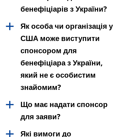
бенефіціарів з України?
Як особа чи організація у
a
США може виступити
спонсором для
бенефіціара з України,
який не є особистим
знайомим?
Що має надати спонсор
a
для заяви?
Які вимоги до
a