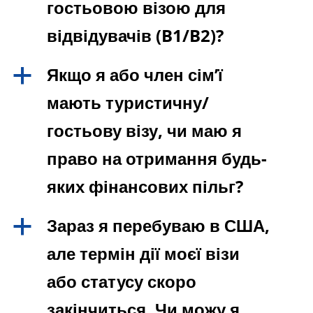
гостьовою візою для
відвідувачів (B1/B2)?
Якщо я або член сім’ї
a
мають туристичну/
гостьову візу, чи маю я
право на отримання будь-
яких фінансових пільг?
Зараз я перебуваю в США,
a
але термін дії моєї візи
або статусу скоро
закінчиться. Чи можу я