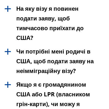
На яку візу я повинен
a
подати заяву, щоб
тимчасово приїхати до
США?
Чи потрібні мені родичі в
a
США, щоб подати заяву на
неімміграційну візу?
Якщо я є громадянином
a
США або LPR (власником
грін-карти), чи можу я