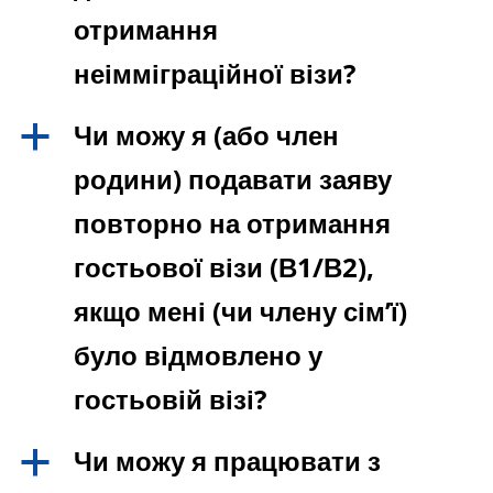
отримання
неімміграційної візи?
Чи можу я (або член
a
родини) подавати заяву
повторно на отримання
гостьової візи (В1/В2),
якщо мені (чи члену сім’ї)
було відмовлено у
гостьовій візі?
Чи можу я працювати з
a