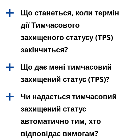
Що станеться, коли термін
a
дії Тимчасового
захищеного статусу (TPS)
закінчиться?
Що дає мені тимчасовий
a
захищений статус (TPS)?
Чи надається тимчасовий
a
захищений статус
автоматично тим, хто
відповідає вимогам?