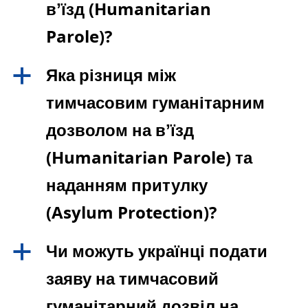
вʼїзд (Humanitarian
Parole)?
Яка різниця між
a
тимчасовим гуманітарним
дозволом на вʼїзд
(Humanitarian Parole) та
наданням притулку
(Asylum Protection)?
Чи можуть українці подати
a
заяву на тимчасовий
гуманітарний дозвіл на