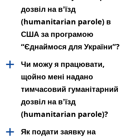
дозвіл на вʼїзд
(humanitarian parole) в
США за програмою
“Єднаймося для України”?
Чи можу я працювати,
a
щойно мені надано
тимчасовий гуманітарний
дозвіл на вʼїзд
(humanitarian parole)?
Як подати заявку на
a