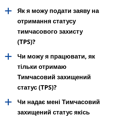
Як я можу подати заяву на
a
отримання статусу
тимчасового захисту
(TPS)?
Чи можу я працювати, як
a
тільки отримаю
Тимчасовий захищений
статус (TPS)?
Чи надає мені Тимчасовий
a
захищений статус якісь