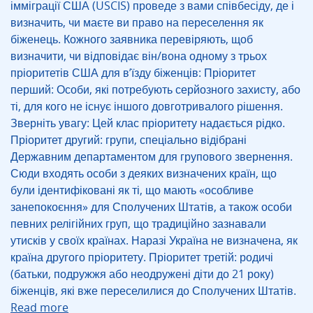
імміграції США (USCIS) проведе з вами співбесіду, де і
визначить, чи маєте ви право на переселення як
біженець. Кожного заявника перевіряють, щоб
визначити, чи відповідає він/вона одному з трьох
пріоритетів США для в’їзду біженців: Пріоритет
перший: Особи, які потребують серйозного захисту, або
ті, для кого не існує іншого довготривалого рішення.
Зверніть увагу: Цей клас пріоритету надається рідко.
Пріоритет другий: групи, спеціально відібрані
Державним департаментом для групового звернення.
Сюди входять особи з деяких визначених країн, що
були ідентифіковані як ті, що мають «особливе
занепокоєння» для Сполучених Штатів, а також особи
певних релігійних груп, що традиційно зазнавали
утисків у своїх країнах. Наразі Україна не визначена, як
країна другого пріоритету. Пріоритет третій: родичі
(батьки, подружжя або неодружені діти до 21 року)
біженців, які вже переселилися до Сполучених Штатів.
Read more