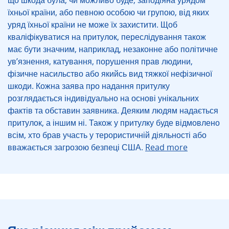
що шкода була, чи можливо буде, заподіяна урядом
їхньої країни, або певною особою чи групою, від яких
уряд їхньої країни не може їх захистити. Щоб
кваліфікуватися на притулок, переслідування також
має бути значним, наприклад, незаконне або політичне
ув’язнення, катування, порушення прав людини,
фізичне насильство або якийсь вид тяжкої нефізичної
шкоди. Кожна заява про надання притулку
розглядається індивідуально на основі унікальних
фактів та обставин заявника. Деяким людям надається
притулок, а іншим ні. Також у притулку буде відмовлено
всім, хто брав участь у терористичній діяльності або
вважається загрозою безпеці США.
Read more