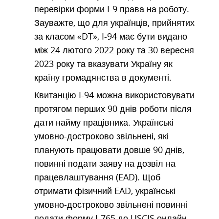
перевірки форми I-9 права на роботу.
Зауважте, що для українців, прийнятих
за класом «DT», I-94 має бути видано
між 24 лютого 2022 року та 30 вересня
2023 року та вказувати Україну як
країну громадянства в документі.
Квитанцію I-94 можна використовувати
протягом перших 90 днів роботи після
дати найму працівника. Українські
умовно-достроково звільнені, які
планують працювати довше 90 днів,
повинні подати заяву на дозвіл на
працевлаштування (EAD). Щоб
отримати фізичний EAD, українські
умовно-достроково звільнені повинні
подати форму I-765 до USCIS онлайн