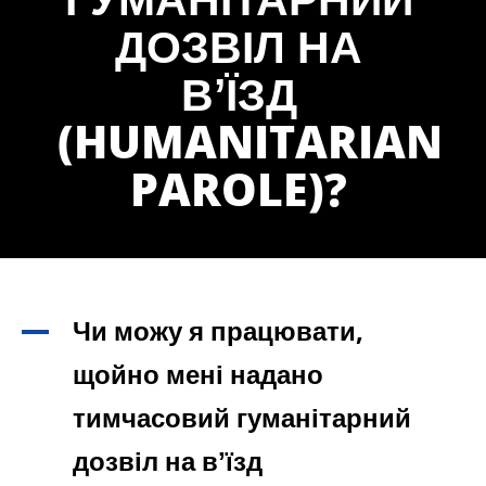
ДОЗВІЛ НА
ВʼЇЗД
(HUMANITARIAN
PAROLE)?
Чи можу я працювати,
A
щойно мені надано
тимчасовий гуманітарний
дозвіл на вʼїзд