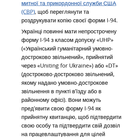
митної та прикордонної служби США
(CBP)
, щоб переглянути та
роздрукувати копію своєї форми I-94.
Українці повинні мати непрострочену
форму I-94 з класом допуску «UHP»
(«Український гуманітарний умовно-
достроково звільнений», прийнятий
через «Uniting for Ukraine») або «DT»
(достроково-достроково звільнений,
якому надано умовно-дострокове
звільнення в пункті в’їзду або в
районному офісі). Вони можуть
пред’явити свою форму I-94 як
прийнятну квитанцію, щоб підтвердити
свою особу та підтвердити свій дозвіл
на працевлаштування для цілей