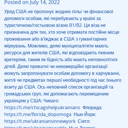
Posted on July 14, 2022
Уряд США не пропонує жодних пільг чи фінансової
допомоги особам, які перебувають у країні за
туристичною/гостьовою візою B1/B2. Ця віза не
призначена для тих, хто хоче отримати постійне місце
проживання або в’їжджає в США з гуманітарних
міркувань. Можливо, деякі муніципалітети мають
ресурси для жителів США, які відповідають певним
критеріям, таким як бідність або мають неповнолітніх
дітей. Деякі приватні чи некомерційні організації
можуть запропонувати особам допомогу в харчуванні,
житлі чи предметах першої необхідності під час їхнього
візиту до США. Ось неповний список організацій та
громадських груп, які допомагають переміщеним
українцям у США: Чикаго:
https://t.me/chicagohelpukrainians Флорида:
https://t.me/florida_dopomoga Нью-Йорк:
https://t.me/ukraniansinnewyork Сіетл: