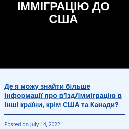
ІММІГРАЦІЮ ДО
США
Де я можу знайти більше
інформації про в’їзд/імміграцію в
інші країни, крім США та Канади?
Posted on July 14, 2022