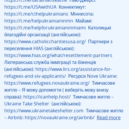
https://t.me/ukrainianseattle Нью-Джерсі:
https://t.me/USAwithUA Коннектикут:
https://t.me/cthelpukrainians Міннесота:
https://t.me/helpukrainianinmn Майамі:
https://t.me/helpforukrainianinmiami Католицькі
благодійні організації (англійською):
https://www.catholiccharitiesusa.org/ Партнери з
переселення HIAS (англійською):
https://www.hias.org/what/resettlement-partners
Лютеранська служба імміграції та біженців
(англійською): https://www.lirs.org/assistance-for-
refugees-and-siv-applicants/ Ресурси Nove Ukraine:
https://www.refugees.novaukraine.org/ Тимчасове
житло – Я можу допомогти ( виберіть мову внизу
справа): https://icanhelp.host/ Тимчасове житло –
Ukraine Take Shelter (англійською):
https://www.ukrainetakeshelter.com Тимчасове житло
– Airbnb: https://novaukraine.org/airbnb/
Read more